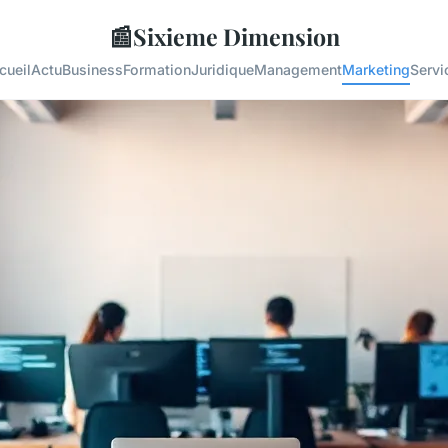
📰
Sixieme Dimension
cueil
Actu
Business
Formation
Juridique
Management
Marketing
Servi