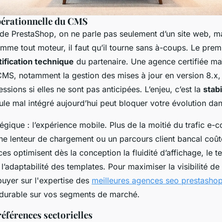
pérationnelle du CMS
de PrestaShop, on ne parle pas seulement d’un site web, m
mme tout moteur, il faut qu’il tourne sans à-coups. Le premi
tification technique
du partenaire. Une agence certifiée maî
 CMS, notamment la gestion des mises à jour en version 8.x,
ssions si elles ne sont pas anticipées. L’enjeu, c’est la
stabi
le mal intégré aujourd’hui peut bloquer votre évolution dan
tégique : l’expérience mobile. Plus de la moitié du trafic 
une lenteur de chargement ou un parcours client bancal coût
es optimisent dès la conception la fluidité d’affichage, le
 l’adaptabilité des templates. Pour maximiser la visibilité de
puyer sur l'expertise des
meilleures agences seo prestasho
durable sur vos segments de marché.
références sectorielles