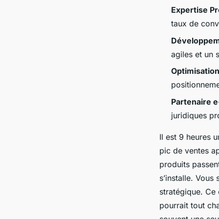
Expertise P
Rémy
•
02/04/2026 09:55
•
7 min de lecture
taux de conv
Développem
agiles et un 
Optimisatio
positionneme
Partenaire
juridiques pr
Il est 9 heures 
pic de ventes a
produits passen
s’installe. Vous
stratégique. Ce
pourrait tout ch
souvent une seul