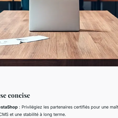
électionner une
se concise
estaShop
: Privilégiez les partenaires certifiés pour une maî
en 2026
CMS et une stabilité à long terme.