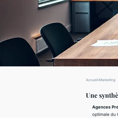
Accueil
›
Marketing
MARKETING
Top critères pour s
Une synthè
Agences Pr
agence Prestashop 
optimale du 