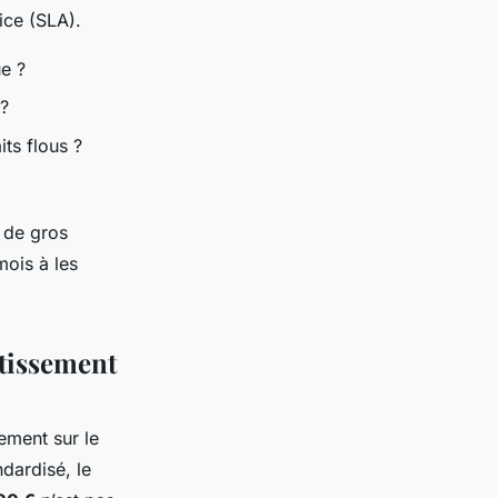
ice (SLA).
e ?
 ?
ts flous ?
 de gros
mois à les
stissement
ement sur le
ndardisé, le