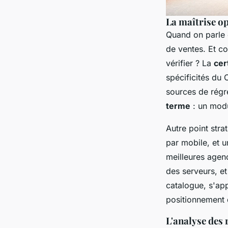
La maîtrise o
Quand on parle 
de ventes. Et co
vérifier ? La
cer
spécificités du
sources de régre
terme
: un modu
Autre point stra
par mobile, et 
meilleures agenc
des serveurs, et
catalogue, s'ap
positionnement 
L'analyse des 