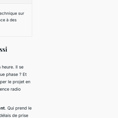
echnique sur
ce à des
ssi
heure. Il se
que phase ? Et
per le projet en
lence radio
ent
. Qui prend le
élais de prise