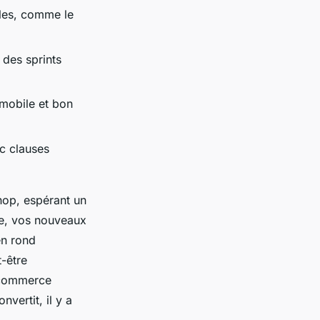
bles, comme le
des sprints
 mobile et bon
ec clauses
Shop, espérant un
ne, vos nouveaux
en rond
-être
e-commerce
vertit, il y a