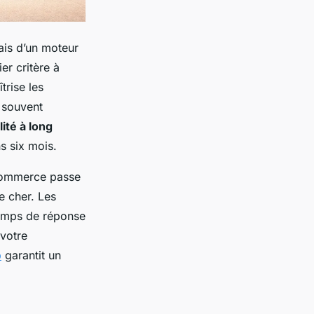
ais d’un moteur
er critère à
trise les
 souvent
lité à long
s six mois.
e-commerce passe
e cher. Les
 temps de réponse
 votre
p
garantit un