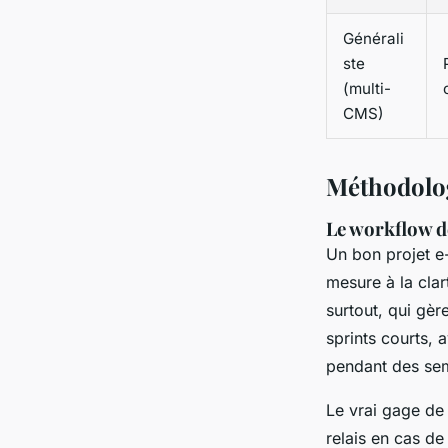
Générali
ste
(multi-
CMS)
Méthodologi
Le workflow d
Un bon projet e
mesure à la cla
surtout, qui gèr
sprints courts, 
pendant des sem
Le vrai gage de 
relais en cas d