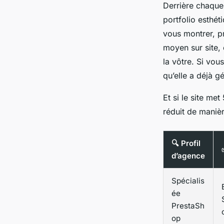
Derrière chaque 
portfolio esthé
vous montrer, p
moyen sur site,
la vôtre. Si vou
qu’elle a déjà g
Et si le site m
réduit de manièr
🔍 Profil
d’agence
Spécialis
ée
PrestaSh
op