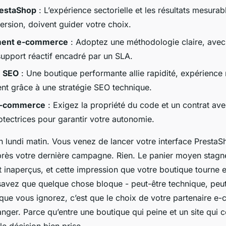
restaShop
: L’expérience sectorielle et les résultats mesura
ersion, doivent guider votre choix.
ent e-commerce
: Adoptez une méthodologie claire, avec 
support réactif encadré par un SLA.
n SEO
: Une boutique performante allie rapidité, expérience
nt grâce à une stratégie SEO technique.
 e-commerce
: Exigez la propriété du code et un contrat av
otectrices pour garantir votre autonomie.
un lundi matin. Vous venez de lancer votre interface Presta
près votre dernière campagne. Rien. Le panier moyen stag
t inaperçus, et cette impression que votre boutique tourne 
 savez que quelque chose bloque - peut-être technique, peut
 que vous ignorez, c’est que le choix de votre partenaire 
anger. Parce qu’entre une boutique qui peine et un site qui con
e décision bien prise.