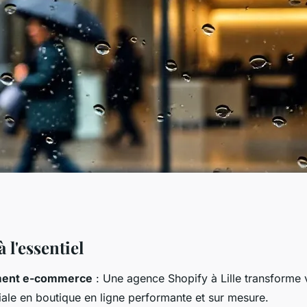
y à Lille pour
à l'essentiel
ent e-commerce
: Une agence Shopify à Lille transforme 
-commerce
iale en boutique en ligne performante et sur mesure.