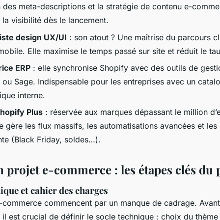
on des meta-descriptions et la stratégie de contenu e-commer
la visibilité dès le lancement.
liste design UX/UI
: son atout ? Une maîtrise du parcours cl
obile. Elle maximise le temps passé sur site et réduit le t
trice ERP
: elle synchronise Shopify avec des outils de ges
d ou Sage. Indispensable pour les entreprises avec un cata
ique interne.
hopify Plus
: réservée aux marques dépassant le million d’e
lle gère les flux massifs, les automatisations avancées et l
nte (Black Friday, soldes…).
 projet e-commerce : les étapes clés du 
ique et cahier des charges
e-commerce commencent par un manque de cadrage. Avant
l est crucial de définir le socle technique : choix du thème