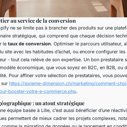
tier au service de la conversion
fy ne se limite pas à brancher des produits sur une platef
aire stratégique, qui comprend que chaque décision techn
r le
taux de conversion
. Optimiser le parcours utilisateur, a
u site avec les habitudes d’achat, ou encore configurer les 
eur - tout cela relève de son expertise. Un bon prestataire 
e modèle économique, que vous soyez en B2C, en B2B, ou 
lité. Pour affiner votre sélection de prestataires, vous pouv
 sur
https://sixieme-dimension.ch/marketing/comment-choi
-pour-booster-votre-e-commerce.php
.
géographique : un atout stratégique
une équipe basée à Lille, c’est aussi bénéficier d’une réactiv
ues permettent de mieux cadrer les projets complexes, not
s comme la migration de données ou le lancement en conditi