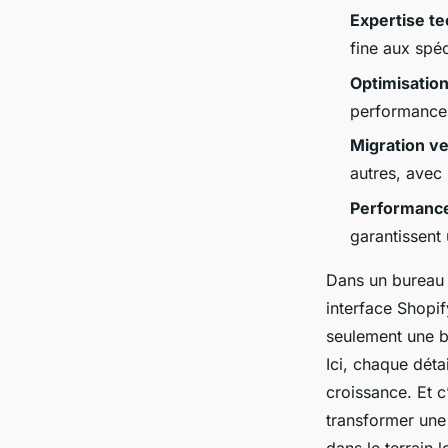
Expertise te
Rémy
•
10/04/2026 16:55
•
9 min de lecture
fine aux spé
Optimisation
performances
Migration ve
autres, avec
Performanc
garantissent 
Dans un bureau 
interface Shopif
seulement une bo
Ici, chaque détai
croissance. Et 
transformer une
dans le terrain l