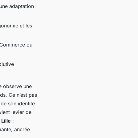
 une adaptation
gonomie et les
ooCommerce ou
olutive
e observe une
ds. Ce n’est pas
 de son identité.
vient levier de
Lille
:
mante, ancrée