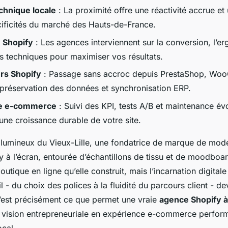
chnique locale
: La proximité offre une réactivité accrue et
cificités du marché des Hauts-de-France.
 Shopify
: Les agences interviennent sur la conversion, l’er
 techniques pour maximiser vos résultats.
rs Shopify
: Passage sans accroc depuis PrestaShop, W
 préservation des données et synchronisation ERP.
e e-commerce
: Suivi des KPI, tests A/B et maintenance év
une croissance durable de votre site.
lumineux du Vieux-Lille, une fondatrice de marque de mod
y à l’écran, entourée d’échantillons de tissu et de moodboar
utique en ligne qu’elle construit, mais l’incarnation digitale
l - du choix des polices à la fluidité du parcours client - de
c’est précisément ce que permet une vraie
agence Shopify à 
 vision entrepreneuriale en expérience e-commerce perfor
ocal.