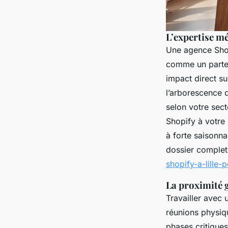
L’expertise mé
Une agence Shopi
comme un parten
impact direct su
l’arborescence d
selon votre sect
Shopify à votr
à forte saisonna
dossier complet
shopify-a-lille
La proximité 
Travailler avec 
réunions physiq
phases critique