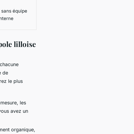
s sans équipe
interne
ole lilloise
, chacune
e de
rez le plus
 mesure, les
 vous avez un
ement organique,