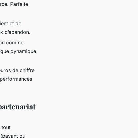
ce. Parfaite
ient et de
aux d’abandon.
tion comme
logue dynamique
uros de chiffre
es performances
partenariat
 tout
 (payant ou