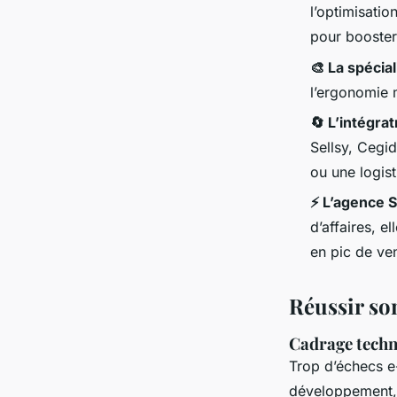
l’optimisati
pour booster 
🎨 La spécia
l’ergonomie m
🔄 L’intégra
Sellsy, Cegi
ou une logist
⚡ L’agence S
d’affaires, e
en pic de ve
Réussir son
Cadrage techn
Trop d’échecs 
développement, i