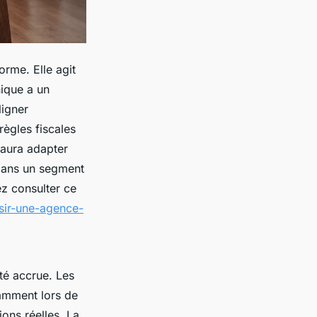
orme. Elle agit
ique a un
ligner
règles fiscales
saura adapter
dans un segment
ez consulter ce
sir-une-agence-
ité accrue. Les
amment lors de
ons réelles. La