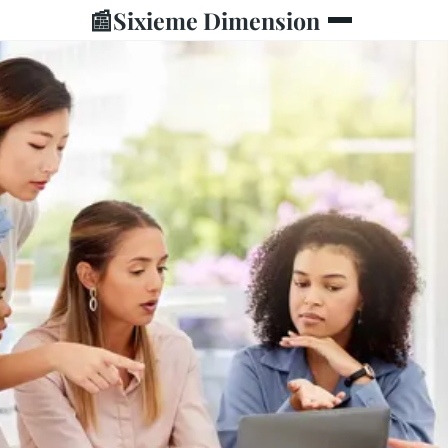
📰
Sixieme Dimension