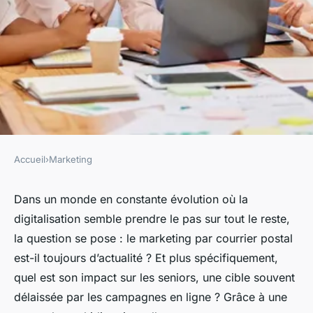
Accueil
›
Marketing
MARKETING
Quelle est l'efficacité des
Dans un monde en constante évolution où la
digitalisation semble prendre le pas sur tout le reste,
campagnes de marketing par
la question se pose : le marketing par courrier postal
courrier postal pour les
est-il toujours d’actualité ? Et plus spécifiquement,
entreprises de services aux
quel est son impact sur les seniors, une cible souvent
seniors?
délaissée par les campagnes en ligne ? Grâce à une