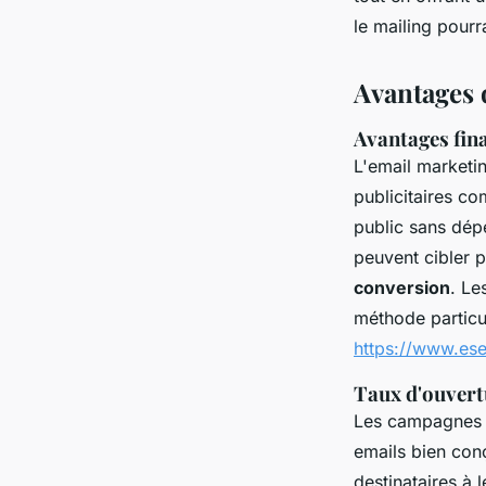
mailing ?
le mailing pourr
Avantages 
Valentine
•
24 juin 2024
•
3 min de lecture
Avantages fina
L'email marketi
publicitaires c
public sans dép
peuvent cibler p
conversion
. Le
méthode particul
https://www.ese
Taux d'ouvert
Les campagnes 
emails bien conç
destinataires à 