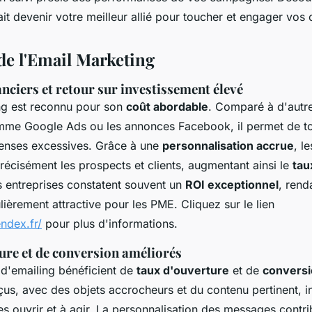
ait devenir votre meilleur allié pour toucher et engager vos c
de l'Email Marketing
nciers et retour sur investissement élevé
ng est reconnu pour son
coût abordable
. Comparé à d'autr
omme Google Ads ou les annonces Facebook, il permet de t
enses excessives. Grâce à une
personnalisation accrue
, l
récisément les prospects et clients, augmentant ainsi le
tau
s entreprises constatent souvent un
ROI exceptionnel
, rend
ièrement attractive pour les PME. Cliquez sur le lien
ndex.fr/
pour plus d'informations.
ure et de conversion améliorés
d'emailing bénéficient de
taux d'ouverture
et de
conversi
us, avec des objets accrocheurs et du contenu pertinent, in
les ouvrir et à agir. La personnalisation des messages cont