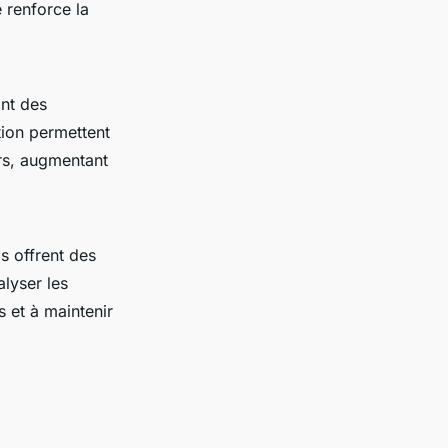
 renforce la
nt des
tion permettent
rs, augmentant
Ils offrent des
alyser les
 et à maintenir