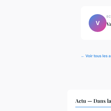
EC
V
Va
← Voir tous les a
Actu — Dans l