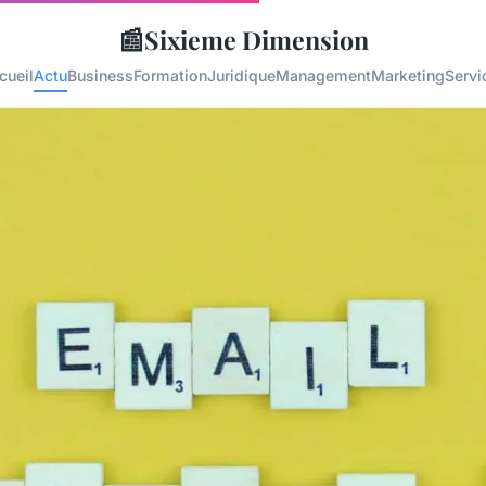
📰
Sixieme Dimension
cueil
Actu
Business
Formation
Juridique
Management
Marketing
Servi