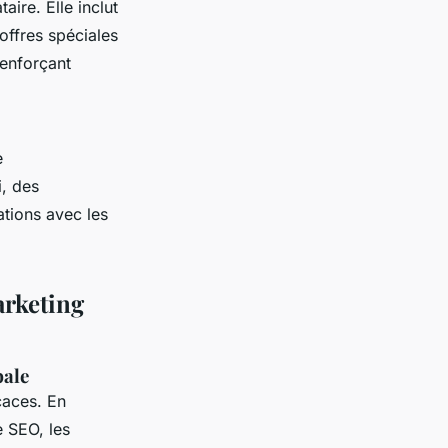
aire. Elle inclut
offres spéciales
enforçant
e
, des
ations avec les
arketing
bale
caces. En
 SEO, les