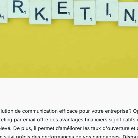
ication d'une
lution de communication efficace pour votre entreprise ? O
eting par email offre des avantages financiers significatifs 
i choisir le
levé. De plus, il permet d’améliorer les taux d'ouverture et
 un suivi précis des performances de vos campagnes. Déco