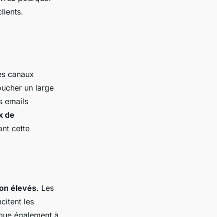
lients.
es canaux
oucher un large
es emails
x de
ant cette
on élevés
. Les
citent les
ribue également à