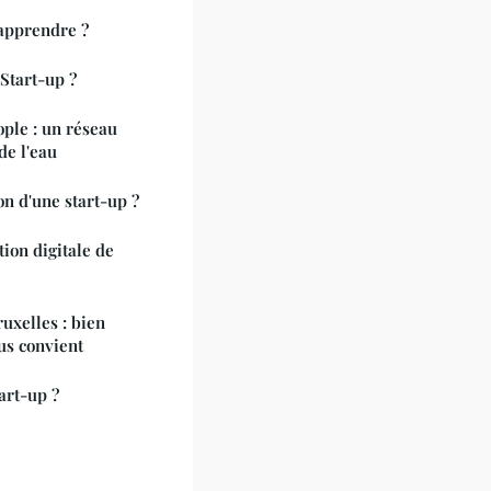
apprendre ?
Start-up ?
ple : un réseau
de l'eau
n d'une start-up ?
ion digitale de
uxelles : bien
ous convient
art-up ?