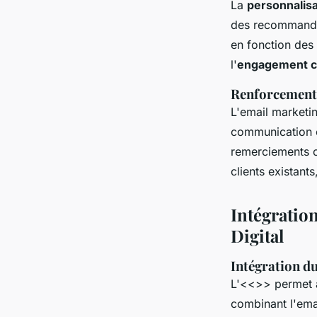
La
personnalisa
des recommandat
en fonction des
l'
engagement cli
Renforcement d
L'email marketi
communication c
remerciements ou
clients existant
Intégratio
Digital
Intégration du
L'<<
>> permet a
combinant l'ema