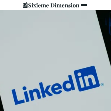
📰
Sixieme Dimension