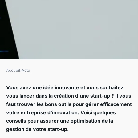
Accueil
›
Actu
ACTU
Comment mettre en place une
Vous avez une idée innovante et vous souhaitez
vous lancer dans la création d'une start-up ? Il vous
bonne gestion d'une Start-up
faut trouver les bons outils pour gérer efficacement
?
votre entreprise d'innovation. Voici quelques
conseils pour assurer une optimisation de la
•
26 janvier 2021
•
5 min de lecture
gestion de votre start-up.