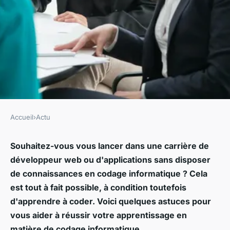
Accueil
›
Actu
ACTU
Comment apprendre le code
Souhaitez-vous vous lancer dans une carrière de
développeur web ou d'applications sans disposer
informatique ?
de connaissances en codage informatique ? Cela
est tout à fait possible, à condition toutefois
•
26 janvier 2021
•
5 min de lecture
d'apprendre à coder. Voici quelques astuces pour
vous aider à réussir votre apprentissage en
matière de codage informatique.