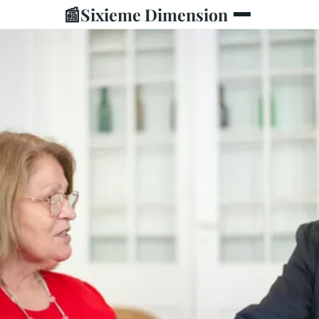
📰
Sixieme Dimension