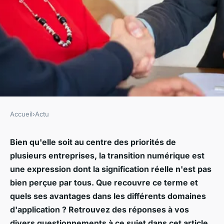
Accueil
›
Actu
ACTU
C'est quoi la transition
Bien qu'elle soit au centre des priorités de
plusieurs entreprises, la transition numérique est
numérique ?
une expression dont la signification réelle n'est pas
bien perçue par tous. Que recouvre ce terme et
•
26 janvier 2021
•
2 min de lecture
quels ses avantages dans les différents domaines
d'application ? Retrouvez des réponses à vos
divers questionnements à ce sujet dans cet article.