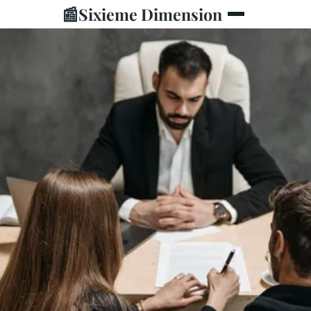
📰
Sixieme Dimension