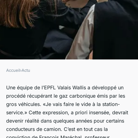
Accueil
›
Actu
ACTU
Poudre adsorbante : une
Une équipe de l’EPFL Valais Wallis a développé un
procédé récupérant le gaz carbonique émis par les
technologie pour récupérer le
gros véhicules. «Je vais faire le vide à la station-
CO2 émis par les camions
service.» Cette expression, a priori insensée, devrait
devenir réalité dans quelques années pour certains
•
21 juin 2021
•
4 min de lecture
conducteurs de camion.
C’est en tout cas la
conviction de François Maréchal, professeur