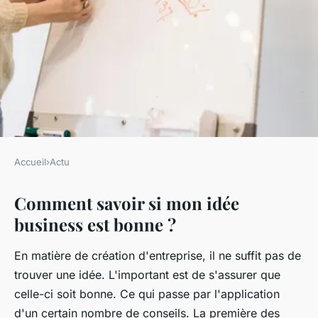
Accueil
›
Actu
ACTU
Comment savoir si mon idée
Comment tester une idée de
business est bonne ?
business ?
En matière de création d'entreprise, il ne suffit pas de
•
26 janvier 2021
•
3 min de lecture
trouver une idée. L'important est de s'assurer que
celle-ci soit bonne. Ce qui passe par l'application
d'un certain nombre de conseils. La première des