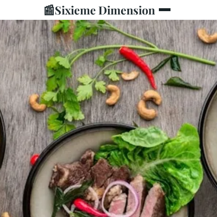
📰
Sixieme Dimension