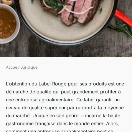
Accueil
›
Juridique
JURIDIQUE
Comment une entreprise
L’obtention du Label Rouge pour ses produits est une
démarche de qualité qui peut grandement profiter à
agroalimentaire peut-elle se
une entreprise agroalimentaire. Ce label garantit un
conformer aux normes du
niveau de qualité supérieur par rapport à la moyenne
Label Rouge pour ses produits
du marché. Unique en son genre, il incarne la haute
?
gastronomie française dans le monde entier. Alors,
comment une entreprise agroalimentaire peut se