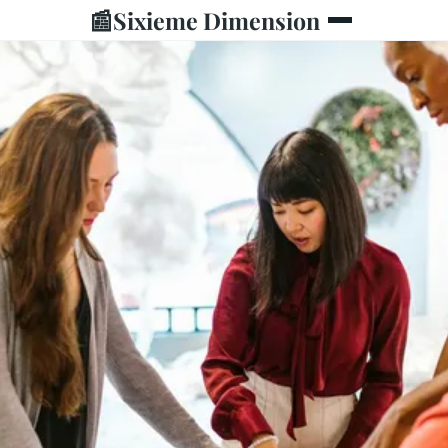
📰
Sixieme Dimension