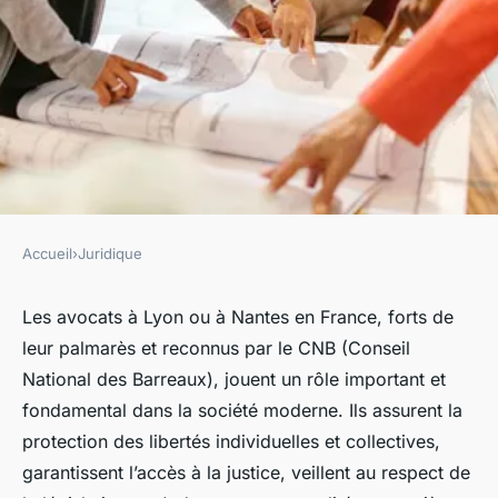
Accueil
›
Juridique
JURIDIQUE
Avocat juridique : Pour la
Les avocats à Lyon ou à Nantes en France, forts de
leur palmarès et reconnus par le CNB (Conseil
protection de vos droits et
National des Barreaux), jouent un rôle important et
intérêts
fondamental dans la société moderne. Ils assurent la
protection des libertés individuelles et collectives,
Valentine
•
24 novembre 2024
•
5 min de lecture
garantissent l’accès à la justice, veillent au respect de