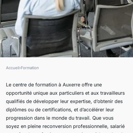
Accueil
›
Formation
FORMATION
Centre de formation à Auxerre
Le centre de formation à Auxerre offre une
opportunité unique aux particuliers et aux travailleurs
: des programmes adaptés à
qualifiés de développer leur expertise, d’obtenir des
tous les niveaux
diplômes ou de certifications, et d’accélérer leur
progression dans le monde du travail. Que vous
Valentine
•
24 octobre 2024
•
10 min de lecture
soyez en pleine reconversion professionnelle, salarié