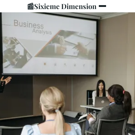
📰
Sixieme Dimension