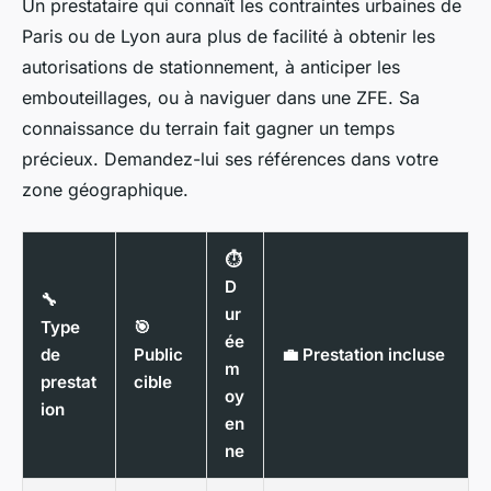
Un prestataire qui connaît les contraintes urbaines de
Paris ou de Lyon aura plus de facilité à obtenir les
autorisations de stationnement, à anticiper les
embouteillages, ou à naviguer dans une ZFE. Sa
connaissance du terrain fait gagner un temps
précieux. Demandez-lui ses références dans votre
zone géographique.
⏱️
D
🔧
ur
Type
🎯
ée
de
Public
💼 Prestation incluse
m
prestat
cible
oy
ion
en
ne