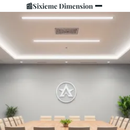
📰
Sixieme Dimension