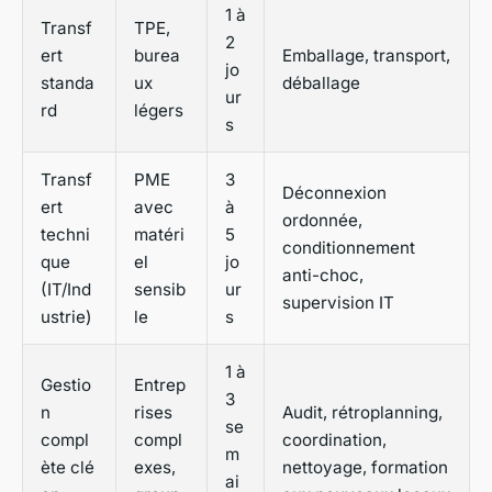
1 à
Transf
TPE,
2
ert
burea
Emballage, transport,
jo
standa
ux
déballage
ur
rd
légers
s
Transf
PME
3
Déconnexion
ert
avec
à
ordonnée,
techni
matéri
5
conditionnement
que
el
jo
anti-choc,
(IT/Ind
sensib
ur
supervision IT
ustrie)
le
s
1 à
Gestio
Entrep
3
n
rises
Audit, rétroplanning,
se
compl
compl
coordination,
m
ète clé
exes,
nettoyage, formation
ai