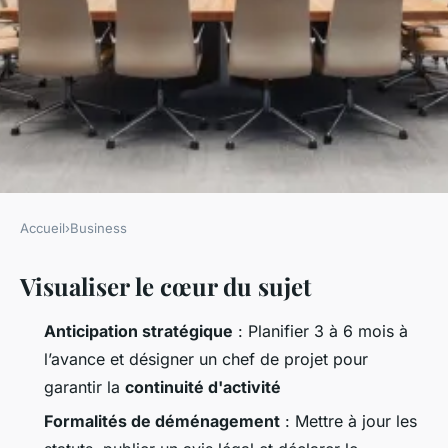
Accueil
›
Business
BUSINESS
Visualiser le cœur du sujet
10 conseils pour un
déménagement d'entreprise
Anticipation stratégique
: Planifier 3 à 6 mois à
efficace
l’avance et désigner un chef de projet pour
garantir la
continuité d'activité
Meissa
•
19/05/2026 07:52
•
13 min de lecture
Formalités de déménagement
: Mettre à jour les