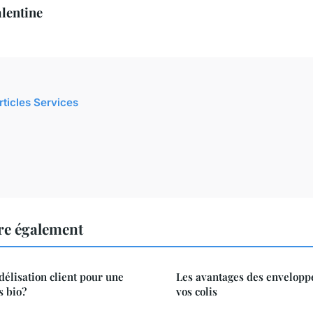
lentine
rticles Services
ire également
délisation client pour une
Les avantages des envelopp
s bio?
vos colis