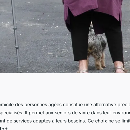
ices du maintien à
omicile des personnes âgées constitue une alternative préc
pécialisés. Il permet aux seniors de vivre dans leur environ
té physique et
ant de services adaptés à leurs besoins. Ce choix ne se limi
fort.