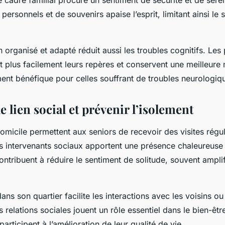
 cadre familial procure un sentiment de sécurité et de sérén
personnels et de souvenirs apaise l’esprit, limitant ainsi le s
 organisé et adapté réduit aussi les troubles cognitifs. Les
t plus facilement leurs repères et conservent une meilleure
ment bénéfique pour celles souffrant de troubles neurologiq
e lien social et prévenir l’isolement
omicile permettent aux seniors de recevoir des visites régul
s intervenants sociaux apportent une présence chaleureuse e
tribuent à réduire le sentiment de solitude, souvent amplif
dans son quartier facilite les interactions avec les voisins o
 relations sociales jouent un rôle essentiel dans le bien-êt
participent à l’amélioration de leur qualité de vie.