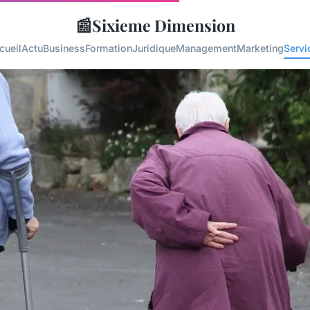
📰
Sixieme Dimension
cueil
Actu
Business
Formation
Juridique
Management
Marketing
Servi