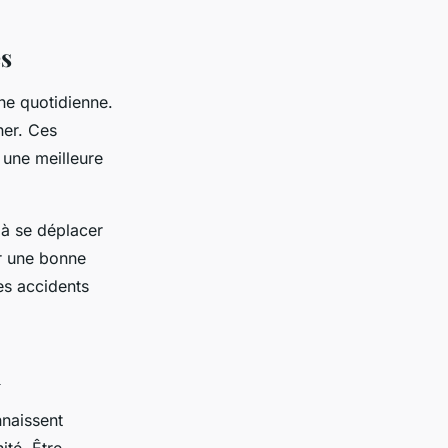
es
ne quotidienne.
ner. Ces
t une meilleure
 à se déplacer
ir une bonne
les accidents
l
nnaissent