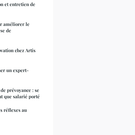
n et entretien de
r améliorer le
ise de
vation chez Artis
ner un expert-
 de prévoyance : se
t que salarié porté
s réflexes au