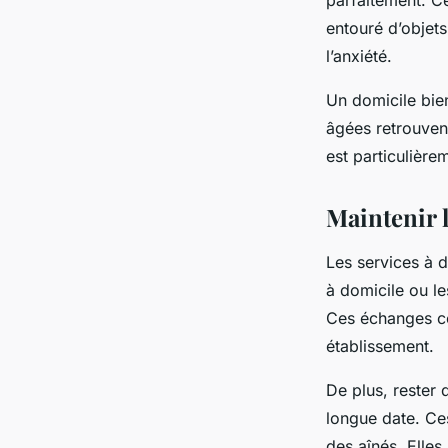
parfaitement. Ce
entouré d’objets 
l’anxiété.
Un domicile bien
âgées retrouven
est particulière
Maintenir l
Les services à d
à domicile ou le
Ces échanges con
établissement.
De plus, rester 
longue date. Ces
des aînés. Elles 