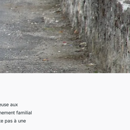
ieuse aux
nement familial
te pas à une