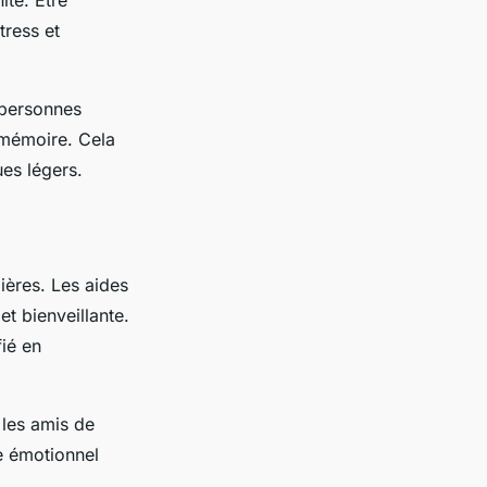
ité. Être
tress et
 personnes
 mémoire. Cela
ues légers.
ières. Les aides
t bienveillante.
ié en
u les amis de
re émotionnel