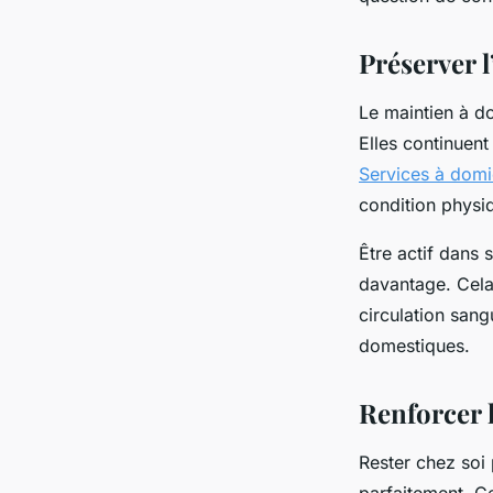
mentale des aînés ?
Préserver 
Valentine
•
8 janvier 2025
•
2 min de lecture
Le maintien à d
Elles continuent
Services à domi
condition physiq
Être actif dans
davantage. Cela
circulation sang
domestiques.
Renforcer l
Rester chez soi