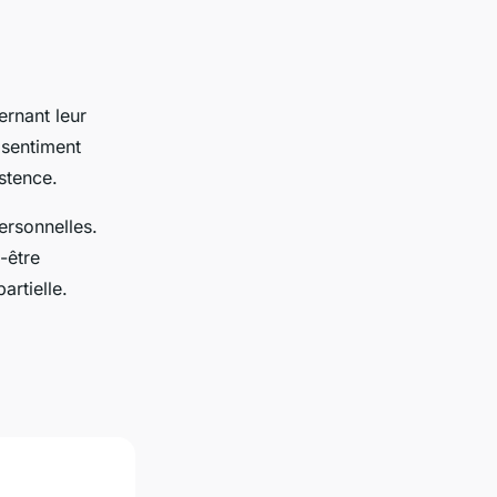
rnant leur
 sentiment
istence.
ersonnelles.
-être
artielle.