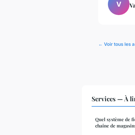
V
Va
← Voir tous les a
Services — À l
Quel système de fi
chaîne de magasin