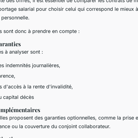
ité des offres, il est essentiel de comparer les contrats de m
rtage salarial pour choisir celui qui correspond le mieux 
n personnelle.
es sont donc à prendre en compte :
garanties
s à analyser sont :
s indemnités journalières,
arence,
s d'accès à la rente d'invalidité,
u capital décès
complémentaires
lles proposent des garanties optionnelles, comme la prise 
ance ou la couverture du conjoint collaborateur.