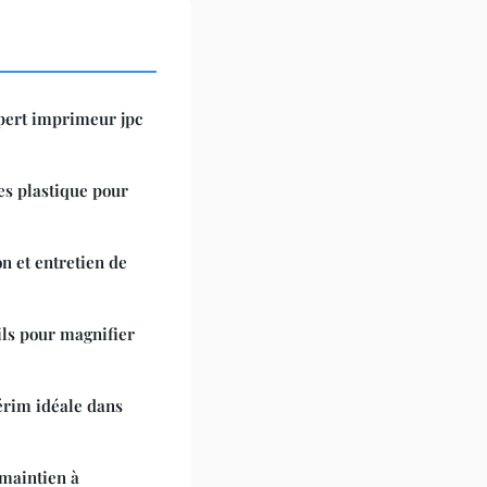
pert imprimeur jpc
es plastique pour
n et entretien de
eils pour magnifier
érim idéale dans
 maintien à