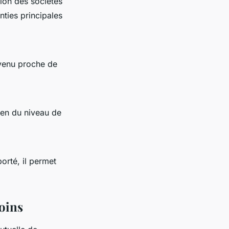
tion des sociétés
nties principales
evenu proche de
tien du niveau de
orté, il permet
soins