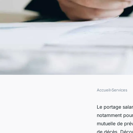
Accueil
›
Services
SERVICES
Portage salarial et 
Le portage salar
notamment pour l
prévoyance : se pro
mutuelle de prév
de décès. Décou