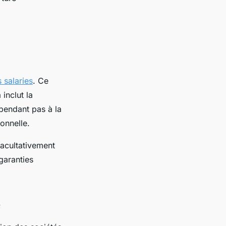
 salaries
. Ce
inclut la
ependant pas à la
onnelle.
facultativement
 garanties
e