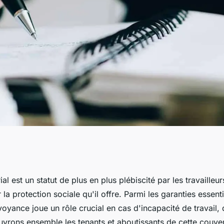
mutuelle de
ial est un statut de plus en plus plébiscité par les travaille
a protection sociale qu'il offre. Parmi les garanties essentie
téger efficacement
oyance joue un rôle crucial en cas d'incapacité de travail, d
vrons ensemble les tenants et aboutissants de cette couve