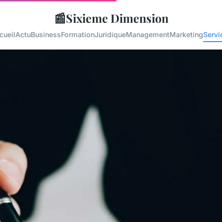
📰
Sixieme Dimension
cueil
Actu
Business
Formation
Juridique
Management
Marketing
Servi