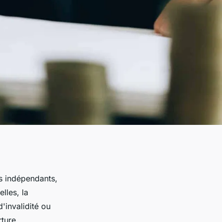
urs indépendants,
lles, la
'invalidité ou
rture