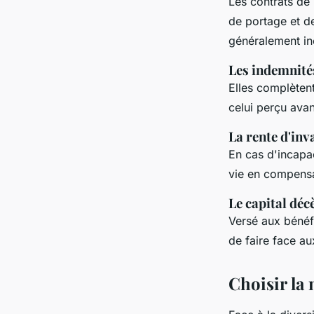
Les contrats de 
de portage et de
généralement in
Les indemnités
Elles complèten
celui perçu avant
La rente d'inv
En cas d'incapac
vie en compensan
Le capital dé
Versé aux bénéfi
de faire face a
Choisir la