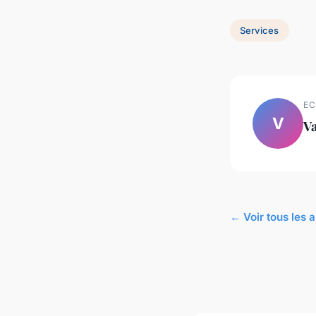
Services
EC
V
Va
← Voir tous les a