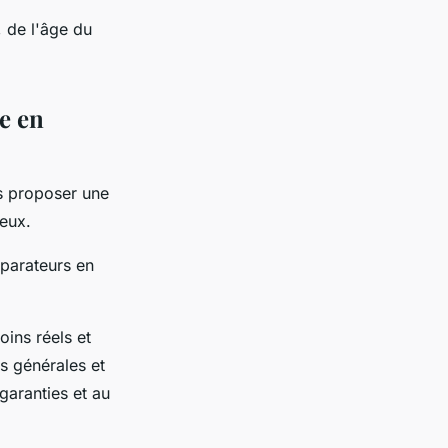
 de l'âge du
e en
s proposer une
geux.
mparateurs en
ins réels et
s générales et
 garanties et au