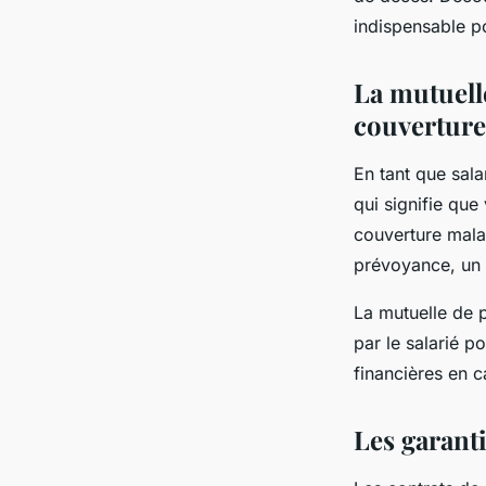
en tant que salarié 
indispensable po
La mutuelle
Valentine
•
3 juillet 2024
•
2 min de lecture
couverture
En tant que sala
qui signifie que
couverture malad
prévoyance, un d
La mutuelle de p
par le salarié po
financières en c
Les garanti