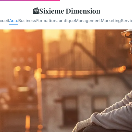
📰
Sixieme Dimension
cueil
Actu
Business
Formation
Juridique
Management
Marketing
Servi