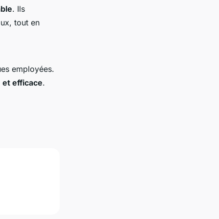
able
. Ils
ux, tout en
ques employées.
 et efficace
.