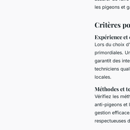
les pigeons et 
Valentine
•
25 juin 2024
•
2 min de lecture
Critères p
Expérience et 
Lors du choix d'
primordiales. U
garantit des in
techniciens qual
locales.
Méthodes et te
Vérifiez les mét
anti-pigeons et 
gestion efficac
respectueuses d