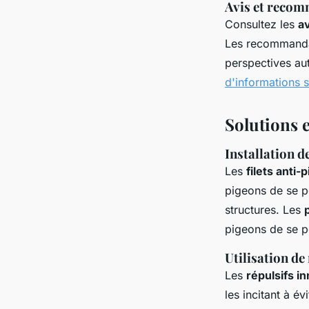
Avis et recom
Consultez les
av
Les recommandat
perspectives aut
d'informations s
Solutions 
Installation de
Les
filets anti-
pigeons de se po
structures. Les
pigeons de se pe
Utilisation de
Les
répulsifs i
les incitant à év