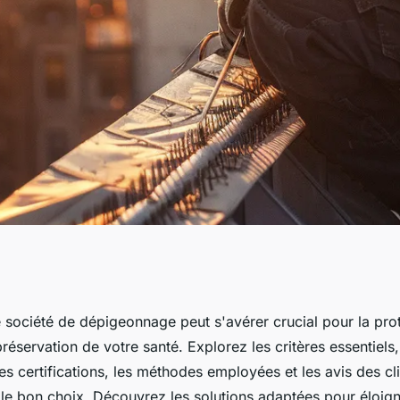
nage : conseils
e société de dépigeonnage peut s'avérer crucial pour la pro
préservation de votre santé. Explorez les critères essentiels,
ui vous convient
les certifications, les méthodes employées et les avis des c
e le bon choix. Découvrez les solutions adaptées pour éloig