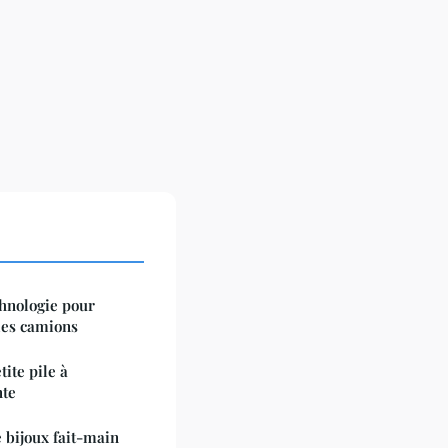
chnologie pour
les camions
tite pile à
nte
 bijoux fait-main