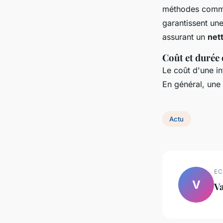
méthodes comme 
garantissent un
assurant un
net
Coût et durée 
Le coût d'une in
En général, une 
Actu
EC
V
Va