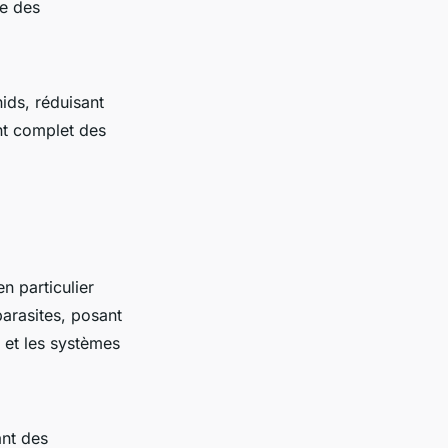
ce des
nids, réduisant
ent complet des
 particulier
parasites, posant
s et les systèmes
ant des