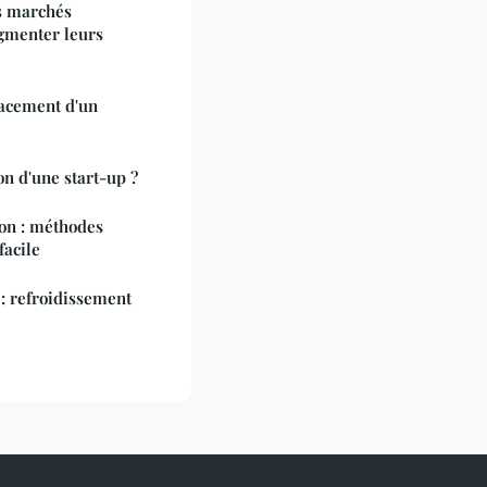
es marchés
ugmenter leurs
acement d'un
n d'une start-up ?
ion : méthodes
facile
: refroidissement