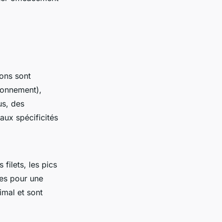
ions sont
ronnement),
us, des
aux spécificités
filets, les pics
les pour une
imal et sont