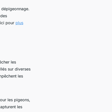
de dépigeonnage.
 des
 ici pour
plus
êcher les
llés sur diverses
empêchent les
pour les pigeons,
apturent les